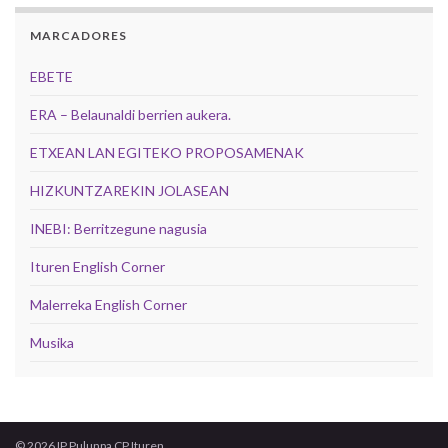
MARCADORES
EBETE
ERA – Belaunaldi berrien aukera.
ETXEAN LAN EGITEKO PROPOSAMENAK
HIZKUNTZAREKIN JOLASEAN
INEBI: Berritzegune nagusia
Ituren English Corner
Malerreka English Corner
Musika
© 2026 IP Pulunpa CP Ituren.